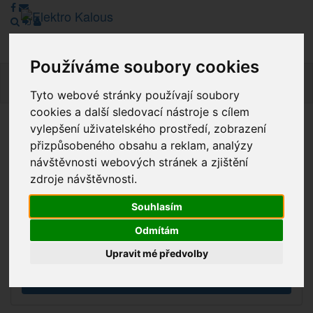
Používáme soubory cookies
Navig
Tyto webové stránky používají soubory
cookies a další sledovací nástroje s cílem
vylepšení uživatelského prostředí, zobrazení
Vážení zákazníci, v tuto chvíli je Náš internetový obchod v
přizpůsobeného obsahu a reklam, analýzy
režimu Katalogu. Objednávky on-line nyní nelze vyřídit.
návštěvnosti webových stránek a zjištění
Děkujeme za pochopení.
zdroje návštěvnosti.
Souhlasím
Výprodej
Odmítám
Novinky
Upravit mé předvolby
Akce