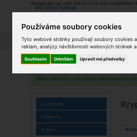
Kontaktujte nás +420 583 411 912 nebo info@elektro-
Používáme soubory cookies
Tyto webové stránky používají soubory cookies a 
reklam, analýzy návštěvnosti webových stránek a z
Souhlasím
Odmítám
Upravit mé předvolby
Vážení zákazníci, v tuto chvíli je Náš internetový 
Kry
Výprodej
Novinky
Akce
Nejl