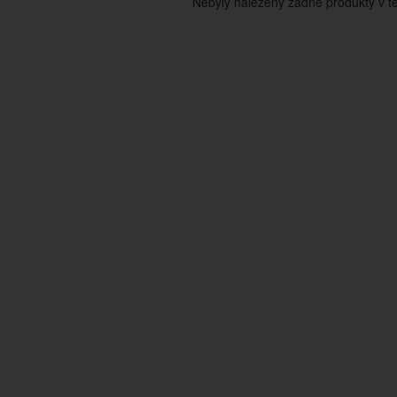
Nebyly nalezeny žádné produkty v tét