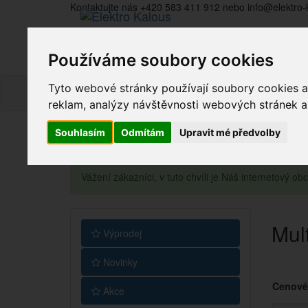
Kontaktujte nás +420 583 411 912 nebo info@elektro-
Používáme soubory cookies
Tyto webové stránky používají soubory cookies a 
reklam, analýzy návštěvnosti webových stránek a z
Souhlasím
Odmítám
Upravit mé předvolby
Vážení zákazníci, v tuto chvíli je Náš internetový 
Mul
Výprodej
Novinky
Cenové
Akce