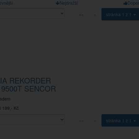
evnější
Nejdražší
Dopo
««
«
stránka
1 z 1
IA REKORDER
 9500T SENCOR
ladem
 199,- Kč
««
«
stránka
1 z 1