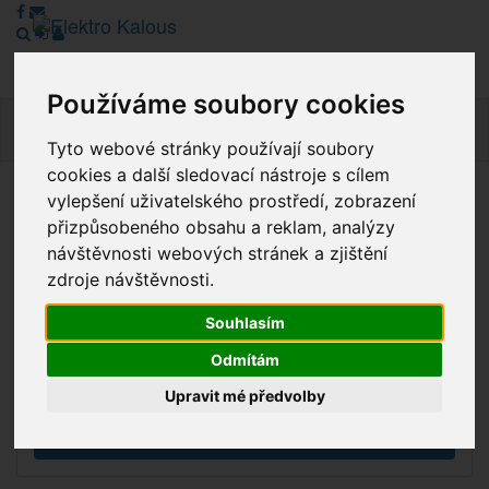
Používáme soubory cookies
Navig
Tyto webové stránky používají soubory
cookies a další sledovací nástroje s cílem
vylepšení uživatelského prostředí, zobrazení
Vážení zákazníci, v tuto chvíli je Náš internetový obchod v
přizpůsobeného obsahu a reklam, analýzy
režimu Katalogu. Objednávky on-line nyní nelze vyřídit.
návštěvnosti webových stránek a zjištění
Děkujeme za pochopení.
zdroje návštěvnosti.
Souhlasím
Výprodej
Odmítám
Novinky
Upravit mé předvolby
Akce