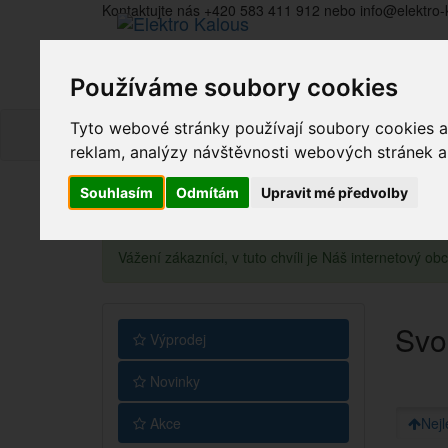
Kontaktujte nás +420 583 411 912 nebo info@elektro-
Používáme soubory cookies
Tyto webové stránky používají soubory cookies a 
reklam, analýzy návštěvnosti webových stránek a z
Souhlasím
Odmítám
Upravit mé předvolby
Vážení zákazníci, v tuto chvíli je Náš internetový 
Svo
Výprodej
Novinky
Akce
Nejl