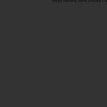
Nebyly nalezeny žádné produkty v tét