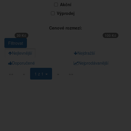
Akční
Výprodej
Cenové rozmezí:
30 Kč
100 Kč
Nejlevnější
Nejdražší
Doporučené
Nejprodávanější
««
«
1 z 1
»
»»