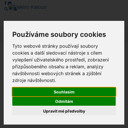
Používáme soubory cookies
Navig
Tyto webové stránky používají soubory
cookies a další sledovací nástroje s cílem
Vážení zákazníci, v tuto chvíli je Náš internetový obchod v
vylepšení uživatelského prostředí, zobrazení
režimu Katalogu. Objednávky on-line nyní nelze vyřídit.
přizpůsobeného obsahu a reklam, analýzy
Děkujeme za pochopení.
návštěvnosti webových stránek a zjištění
zdroje návštěvnosti.
Výprodej
Souhlasím
Odmítám
Novinky
Upravit mé předvolby
Akce