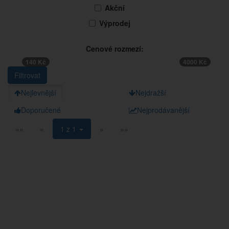
Akční
Výprodej
Cenové rozmezí:
140 Kč
4000 Kč
Nejlevnější
Nejdražší
Doporučené
Nejprodávanější
««
«
1 z 1
»
»»