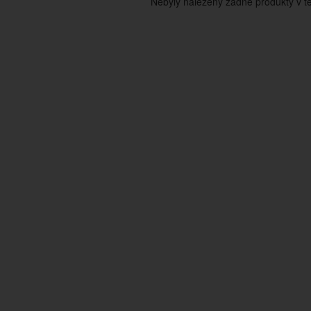
Nebyly nalezeny žádné produkty v tét