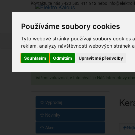
Kontaktujte nás +420 583 411 912 nebo info@elektro-
Používáme soubory cookies
Tyto webové stránky používají soubory cookies a 
reklam, analýzy návštěvnosti webových stránek a z
Souhlasím
Odmítám
Upravit mé předvolby
Vážení zákazníci, v tuto chvíli je Náš internetový 
Ker
Výprodej
Novinky
Akce
Nejl