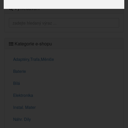
Vyhledávání
Kategorie e-shopu
Adaptéry,Trafa,Měniče
Baterie
Bílá
Elektronika
Instal. Mater
Náhr. Díly