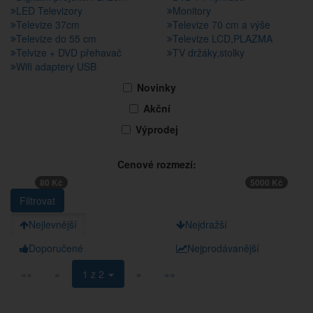
LED Televizory
Monitory
Televize 37cm
Televize 70 cm a výše
Televize do 55 cm
Televize LCD,PLAZMA
Telvize + DVD přehavač
TV držáky,stolky
Wifi adaptery USB
Novinky
Akční
Výprodej
Cenové rozmezí:
80 Kč
5000 Kč
Nejlevnější
Nejdražší
Doporučené
Nejprodávanější
««
«
1 z 2
»
»»