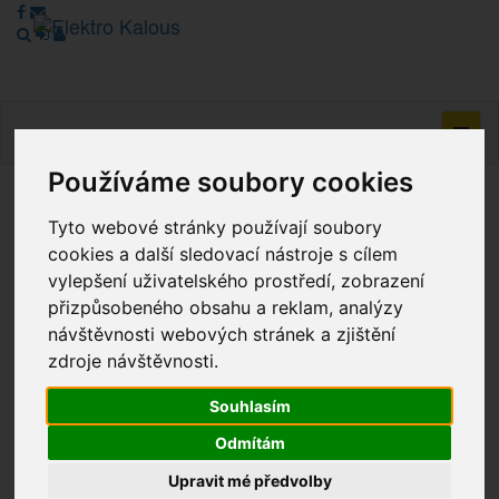
Navig
Používáme soubory cookies
Vážení zákazníci, v tuto chvíli je Náš internetový obchod v
Tyto webové stránky používají soubory
režimu Katalogu. Objednávky on-line nyní nelze vyřídit.
cookies a další sledovací nástroje s cílem
Děkujeme za pochopení.
vylepšení uživatelského prostředí, zobrazení
přizpůsobeného obsahu a reklam, analýzy
návštěvnosti webových stránek a zjištění
Výprodej
zdroje návštěvnosti.
Novinky
Souhlasím
Odmítám
Akce
Upravit mé předvolby