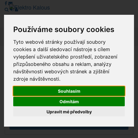
Používáme soubory cookies
Navig
Tyto webové stránky používají soubory
cookies a další sledovací nástroje s cílem
vylepšení uživatelského prostředí, zobrazení
Vážení zákazníci, v tuto chvíli je Náš internetový obchod v
přizpůsobeného obsahu a reklam, analýzy
režimu Katalogu. Objednávky on-line nyní nelze vyřídit.
návštěvnosti webových stránek a zjištění
Děkujeme za pochopení.
zdroje návštěvnosti.
Souhlasím
Výprodej
Odmítám
Novinky
Upravit mé předvolby
Akce