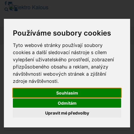
Používáme soubory cookies
Navig
Tyto webové stránky používají soubory
cookies a další sledovací nástroje s cílem
Vážení zákazníci, v tuto chvíli je Náš internetový obchod v
vylepšení uživatelského prostředí, zobrazení
režimu Katalogu. Objednávky on-line nyní nelze vyřídit.
přizpůsobeného obsahu a reklam, analýzy
Děkujeme za pochopení.
návštěvnosti webových stránek a zjištění
zdroje návštěvnosti.
Souhlasím
Výprodej
Odmítám
Novinky
Upravit mé předvolby
Akce