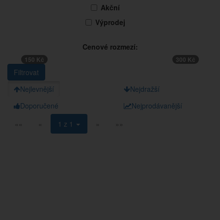
Akční
Výprodej
Cenové rozmezí:
150 Kč
300 Kč
Nejlevnější
Nejdražší
Doporučené
Nejprodávanější
««
«
1 z 1
»
»»