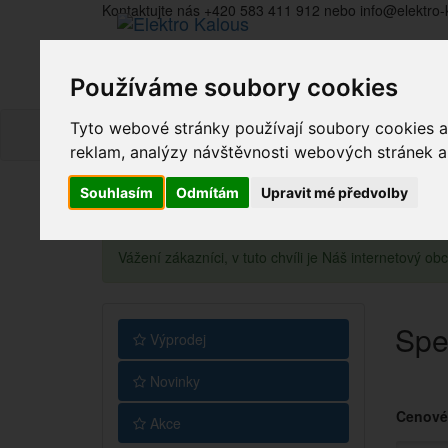
Kontaktujte nás +420 583 411 912 nebo info@elektro-
Používáme soubory cookies
Tyto webové stránky používají soubory cookies a 
reklam, analýzy návštěvnosti webových stránek a z
Souhlasím
Odmítám
Upravit mé předvolby
Vážení zákazníci, v tuto chvíli je Náš internetový 
Spe
Výprodej
Novinky
Cenové
Akce