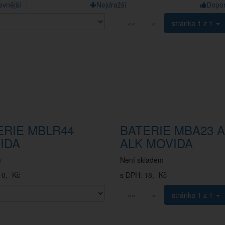
evnější
Nejdražší
Dopo
««
«
stránka
1 z 1
ERIE MBLR44
BATERIE MBA23 A
IDA
ALK MOVIDA
m
Není skladem
0,- Kč
s DPH: 18,- Kč
««
«
stránka
1 z 1