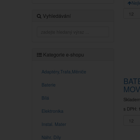
Nejl
Vyhledávání
Kategorie e-shopu
Adaptéry,Trafa,Měniče
BAT
Baterie
MOV
Bílá
Sklade
s DPH: 1
Elektronika
Instal. Mater
Náhr. Díly