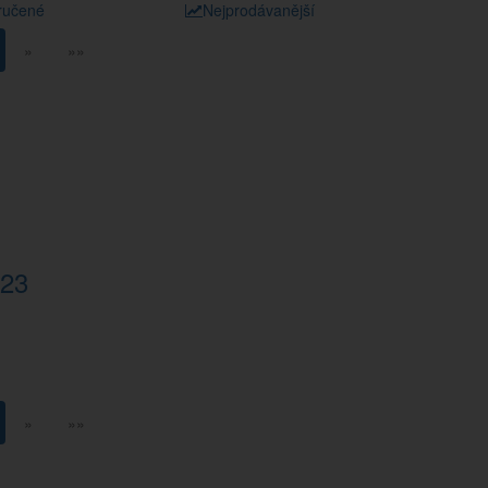
ručené
Nejprodávanější
»
»»
23
»
»»