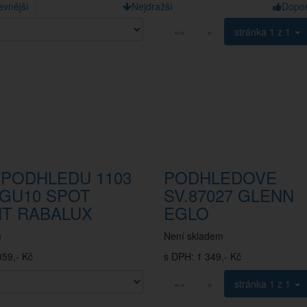
evnější
Nejdražší
Dopo
««
«
stránka
1 z 1
 PODHLEDU 1103
PODHLEDOVE
 GU10 SPOT
SV.87027 GLENN
HT RABALUX
EGLO
m
Není skladem
359,- Kč
s DPH: 1 349,- Kč
««
«
stránka
1 z 1