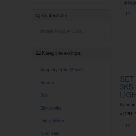
Nejl
Vyhledávání
Kategorie e-shopu
Adaptéry,Trafa,Měniče
SET
Baterie
3KS
LIG
Bílá
Sklade
Elektronika
s DPH: 
Instal. Mater
Náhr. Díly