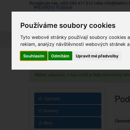
Kontaktujte nás +420 583 411 912 nebo info@elektro-
Používáme soubory cookies
Tyto webové stránky používají soubory cookies a 
reklam, analýzy návštěvnosti webových stránek a z
Souhlasím
Odmítám
Upravit mé předvolby
Vážení zákazníci, v tuto chvíli je Náš internetový 
Pod
Výprodej
Novinky
Cenové
Akce