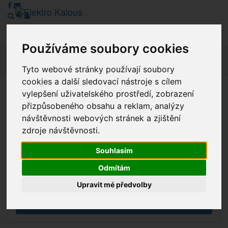
Používáme soubory cookies
Navig
Tyto webové stránky používají soubory
cookies a další sledovací nástroje s cílem
vylepšení uživatelského prostředí, zobrazení
Vážení zákazníci, v tuto chvíli je Náš internetový obchod v
přizpůsobeného obsahu a reklam, analýzy
režimu Katalogu. Objednávky on-line nyní nelze vyřídit.
návštěvnosti webových stránek a zjištění
Děkujeme za pochopení.
zdroje návštěvnosti.
Souhlasím
Výprodej
Odmítám
Novinky
Upravit mé předvolby
Akce