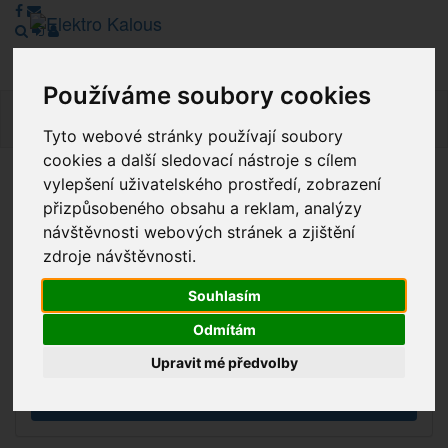
Používáme soubory cookies
Navig
Tyto webové stránky používají soubory
cookies a další sledovací nástroje s cílem
vylepšení uživatelského prostředí, zobrazení
Vážení zákazníci, v tuto chvíli je Náš internetový obchod v
přizpůsobeného obsahu a reklam, analýzy
režimu Katalogu. Objednávky on-line nyní nelze vyřídit.
návštěvnosti webových stránek a zjištění
Děkujeme za pochopení.
zdroje návštěvnosti.
Souhlasím
Výprodej
Odmítám
Novinky
Upravit mé předvolby
Akce