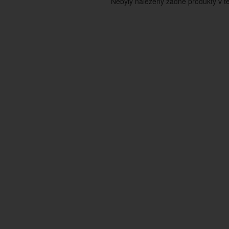
Nebyly nalezeny žádné produkty v tét