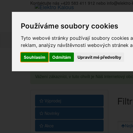
Kontaktujte nás +420 583 411 912 nebo info@elektro-
Používáme soubory cookies
Tyto webové stránky používají soubory cookies a 
reklam, analýzy návštěvnosti webových stránek a z
Souhlasím
Odmítám
Upravit mé předvolby
Vážení zákazníci, v tuto chvíli je Náš internetový 
Filt
Výprodej
Novinky
Akce
Nejl