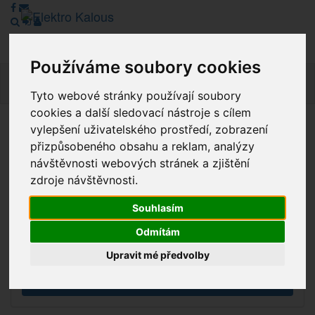
Používáme soubory cookies
Navig
Tyto webové stránky používají soubory
cookies a další sledovací nástroje s cílem
vylepšení uživatelského prostředí, zobrazení
Vážení zákazníci, v tuto chvíli je Náš internetový obchod v
přizpůsobeného obsahu a reklam, analýzy
režimu Katalogu. Objednávky on-line nyní nelze vyřídit.
návštěvnosti webových stránek a zjištění
Děkujeme za pochopení.
zdroje návštěvnosti.
Souhlasím
Výprodej
Odmítám
Novinky
Upravit mé předvolby
Akce