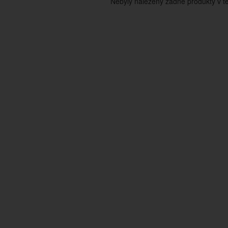
Nebyly nalezeny žádné produkty v tét