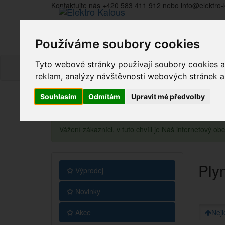
Kontaktujte nás +420 583 411 912 nebo info@elektro-
Používáme soubory cookies
Tyto webové stránky používají soubory cookies a 
reklam, analýzy návštěvnosti webových stránek a z
Souhlasím
Odmítám
Upravit mé předvolby
Vážení zákazníci, v tuto chvíli je Náš internetový 
Ply
Výprodej
Novinky
Akce
Nejl