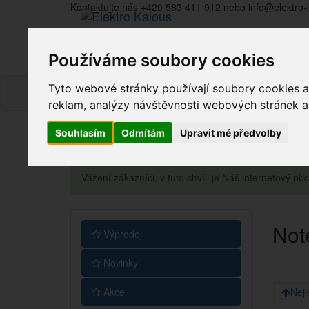
Kontaktujte nás +420 583 411 912 nebo info@elektro-
Používáme soubory cookies
Tyto webové stránky používají soubory cookies a 
reklam, analýzy návštěvnosti webových stránek a z
Souhlasím
Odmítám
Upravit mé předvolby
Vážení zákazníci, v tuto chvíli je Náš internetový 
Not
Výprodej
Novinky
Akce
Nejl