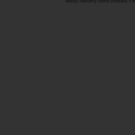
Nebyly nalezeny žádné produkty v tét