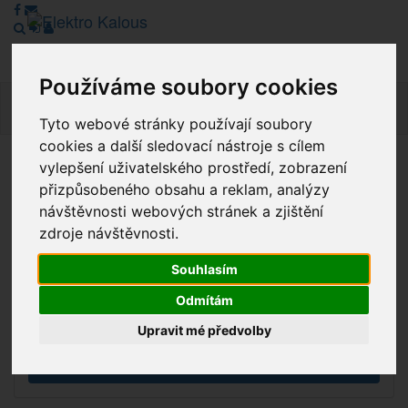
Používáme soubory cookies
Navig
Tyto webové stránky používají soubory
cookies a další sledovací nástroje s cílem
vylepšení uživatelského prostředí, zobrazení
Vážení zákazníci, v tuto chvíli je Náš internetový obchod v
přizpůsobeného obsahu a reklam, analýzy
režimu Katalogu. Objednávky on-line nyní nelze vyřídit.
návštěvnosti webových stránek a zjištění
Děkujeme za pochopení.
zdroje návštěvnosti.
Souhlasím
Výprodej
Odmítám
Novinky
Upravit mé předvolby
Akce