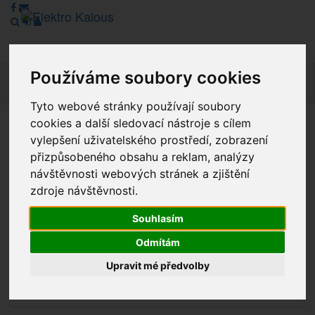
Používáme soubory cookies
Navig
Tyto webové stránky používají soubory
cookies a další sledovací nástroje s cílem
Vážení zákazníci, v tuto chvíli je Náš internetový obchod v
vylepšení uživatelského prostředí, zobrazení
režimu Katalogu. Objednávky on-line nyní nelze vyřídit.
přizpůsobeného obsahu a reklam, analýzy
Děkujeme za pochopení.
návštěvnosti webových stránek a zjištění
zdroje návštěvnosti.
Souhlasím
Výprodej
Odmítám
Novinky
Upravit mé předvolby
Akce