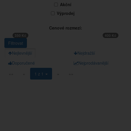
Akční
Výprodej
Cenové rozmezí:
350 Kč
400 Kč
Nejlevnější
Nejdražší
Doporučené
Nejprodávanější
««
«
1 z 1
»
»»