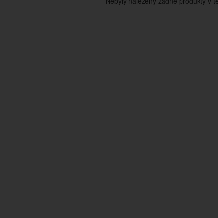
Nebyly nalezeny žádné produkty v tét