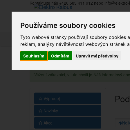
Kontaktujte nás +420 583 411 912 nebo info@elektro-
Používáme soubory cookies
Tyto webové stránky používají soubory cookies a 
reklam, analýzy návštěvnosti webových stránek a z
Souhlasím
Odmítám
Upravit mé předvolby
Vážení zákazníci, v tuto chvíli je Náš internetový 
Pod
Výprodej
Novinky
Akce
Nejl