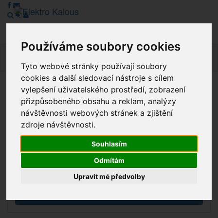
Používáme soubory cookies
Navig
Tyto webové stránky používají soubory
cookies a další sledovací nástroje s cílem
vylepšení uživatelského prostředí, zobrazení
Vážení zákazníci, v tuto chvíli je Náš internetový obchod v
přizpůsobeného obsahu a reklam, analýzy
režimu Katalogu. Objednávky on-line nyní nelze vyřídit.
návštěvnosti webových stránek a zjištění
Děkujeme za pochopení.
zdroje návštěvnosti.
Souhlasím
Výprodej
Odmítám
Novinky
Upravit mé předvolby
Akce