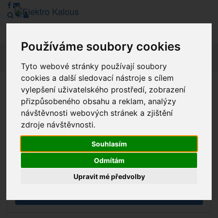
Používáme soubory cookies
Navig
Tyto webové stránky používají soubory
cookies a další sledovací nástroje s cílem
vylepšení uživatelského prostředí, zobrazení
Vážení zákazníci, v tuto chvíli je Náš internetový obchod v
přizpůsobeného obsahu a reklam, analýzy
režimu Katalogu. Objednávky on-line nyní nelze vyřídit.
návštěvnosti webových stránek a zjištění
Děkujeme za pochopení.
zdroje návštěvnosti.
Souhlasím
Výprodej
Odmítám
Novinky
Upravit mé předvolby
Akce