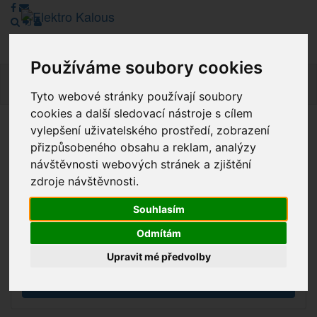
Používáme soubory cookies
Navig
Tyto webové stránky používají soubory
cookies a další sledovací nástroje s cílem
vylepšení uživatelského prostředí, zobrazení
Vážení zákazníci, v tuto chvíli je Náš internetový obchod v
přizpůsobeného obsahu a reklam, analýzy
režimu Katalogu. Objednávky on-line nyní nelze vyřídit.
návštěvnosti webových stránek a zjištění
Děkujeme za pochopení.
zdroje návštěvnosti.
Souhlasím
Výprodej
Odmítám
Novinky
Upravit mé předvolby
Akce