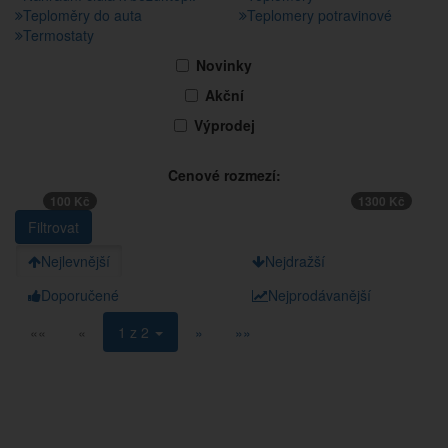
Teploměry do auta
Teplomery potravinové
Termostaty
Novinky
Akční
Výprodej
Cenové rozmezí:
100 Kč
1300 Kč
Nejlevnější
Nejdražší
Doporučené
Nejprodávanější
««
«
1 z 2
»
»»