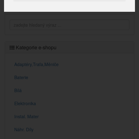
Vyhledávání
Kategorie e-shopu
Adaptéry,Trafa,Měniče
Baterie
Bílá
Elektronika
Instal. Mater
Náhr. Díly