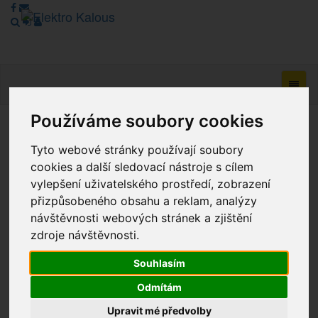
Navig
Používáme soubory cookies
Vážení zákazníci, v tuto chvíli je Náš internetový obchod v
Tyto webové stránky používají soubory
režimu Katalogu. Objednávky on-line nyní nelze vyřídit.
cookies a další sledovací nástroje s cílem
Děkujeme za pochopení.
vylepšení uživatelského prostředí, zobrazení
přizpůsobeného obsahu a reklam, analýzy
návštěvnosti webových stránek a zjištění
Výprodej
zdroje návštěvnosti.
Novinky
Souhlasím
Akce
Odmítám
Upravit mé předvolby