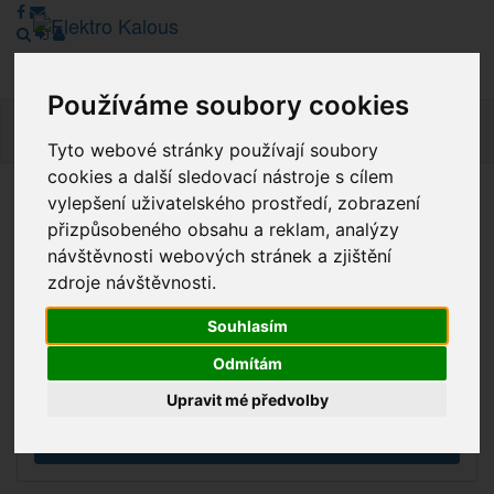
Používáme soubory cookies
Navig
Tyto webové stránky používají soubory
cookies a další sledovací nástroje s cílem
vylepšení uživatelského prostředí, zobrazení
Vážení zákazníci, v tuto chvíli je Náš internetový obchod v
přizpůsobeného obsahu a reklam, analýzy
režimu Katalogu. Objednávky on-line nyní nelze vyřídit.
návštěvnosti webových stránek a zjištění
Děkujeme za pochopení.
zdroje návštěvnosti.
Souhlasím
Výprodej
Odmítám
Novinky
Upravit mé předvolby
Akce