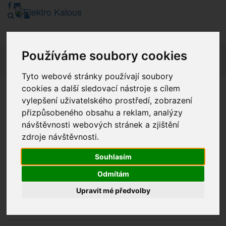
Používáme soubory cookies
Navig
Tyto webové stránky používají soubory
cookies a další sledovací nástroje s cílem
Vážení zákazníci, v tuto chvíli je Náš internetový obchod v
vylepšení uživatelského prostředí, zobrazení
režimu Katalogu. Objednávky on-line nyní nelze vyřídit.
přizpůsobeného obsahu a reklam, analýzy
Děkujeme za pochopení.
návštěvnosti webových stránek a zjištění
zdroje návštěvnosti.
Souhlasím
Výprodej
Odmítám
Novinky
Upravit mé předvolby
Akce