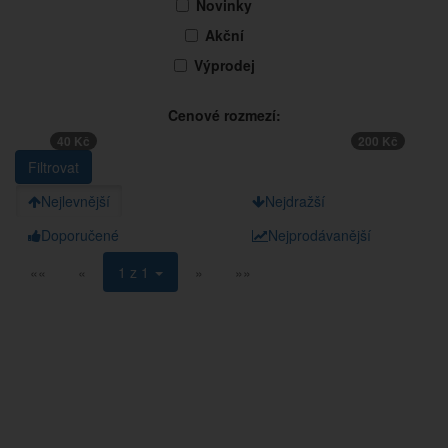
Novinky
Akční
Výprodej
Cenové rozmezí:
40 Kč
200 Kč
Nejlevnější
Nejdražší
Doporučené
Nejprodávanější
««
«
1 z 1
»
»»