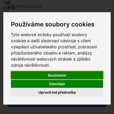
Používáme soubory cookies
Navig
Tyto webové stránky používají soubory
cookies a další sledovací nástroje s cílem
vylepšení uživatelského prostředí, zobrazení
Vážení zákazníci, v tuto chvíli je Náš internetový obchod v
přizpůsobeného obsahu a reklam, analýzy
režimu Katalogu. Objednávky on-line nyní nelze vyřídit.
návštěvnosti webových stránek a zjištění
Děkujeme za pochopení.
zdroje návštěvnosti.
Souhlasím
Výprodej
Odmítám
Novinky
Upravit mé předvolby
Akce