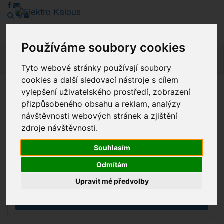
Používáme soubory cookies
Navig
Tyto webové stránky používají soubory
cookies a další sledovací nástroje s cílem
vylepšení uživatelského prostředí, zobrazení
Vážení zákazníci, v tuto chvíli je Náš internetový obchod v
přizpůsobeného obsahu a reklam, analýzy
režimu Katalogu. Objednávky on-line nyní nelze vyřídit.
návštěvnosti webových stránek a zjištění
Děkujeme za pochopení.
zdroje návštěvnosti.
Souhlasím
Výprodej
Odmítám
Novinky
Upravit mé předvolby
Akce