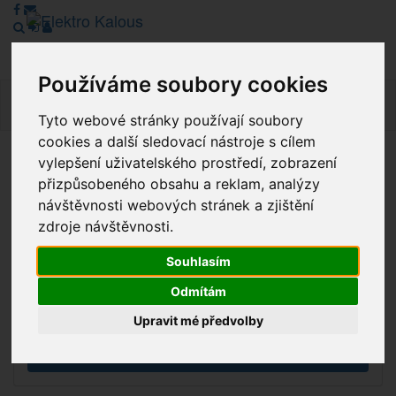
Používáme soubory cookies
Navig
Tyto webové stránky používají soubory
cookies a další sledovací nástroje s cílem
vylepšení uživatelského prostředí, zobrazení
Vážení zákazníci, v tuto chvíli je Náš internetový obchod v
přizpůsobeného obsahu a reklam, analýzy
režimu Katalogu. Objednávky on-line nyní nelze vyřídit.
návštěvnosti webových stránek a zjištění
Děkujeme za pochopení.
zdroje návštěvnosti.
Souhlasím
Výprodej
Odmítám
Novinky
Upravit mé předvolby
Akce