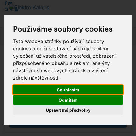
Používáme soubory cookies
Navig
Tyto webové stránky používají soubory
cookies a další sledovací nástroje s cílem
vylepšení uživatelského prostředí, zobrazení
Vážení zákazníci, v tuto chvíli je Náš internetový obchod v
přizpůsobeného obsahu a reklam, analýzy
režimu Katalogu. Objednávky on-line nyní nelze vyřídit.
návštěvnosti webových stránek a zjištění
Děkujeme za pochopení.
zdroje návštěvnosti.
Souhlasím
Výprodej
Odmítám
Novinky
Upravit mé předvolby
Akce