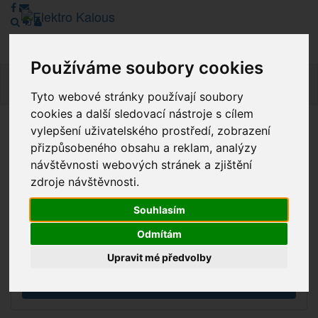
Používáme soubory cookies
Navig
Tyto webové stránky používají soubory
cookies a další sledovací nástroje s cílem
vylepšení uživatelského prostředí, zobrazení
Vážení zákazníci, v tuto chvíli je Náš internetový obchod v
přizpůsobeného obsahu a reklam, analýzy
režimu Katalogu. Objednávky on-line nyní nelze vyřídit.
návštěvnosti webových stránek a zjištění
Děkujeme za pochopení.
zdroje návštěvnosti.
Souhlasím
Výprodej
Odmítám
Novinky
Upravit mé předvolby
Akce