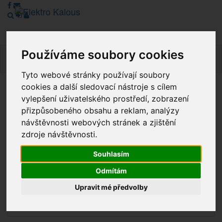
Používáme soubory cookies
Navig
Tyto webové stránky používají soubory
cookies a další sledovací nástroje s cílem
Vážení zákazníci, v tuto chvíli je Náš internetový obchod v
vylepšení uživatelského prostředí, zobrazení
režimu Katalogu. Objednávky on-line nyní nelze vyřídit.
přizpůsobeného obsahu a reklam, analýzy
Děkujeme za pochopení.
návštěvnosti webových stránek a zjištění
zdroje návštěvnosti.
Souhlasím
Výprodej
Odmítám
Novinky
Upravit mé předvolby
Akce