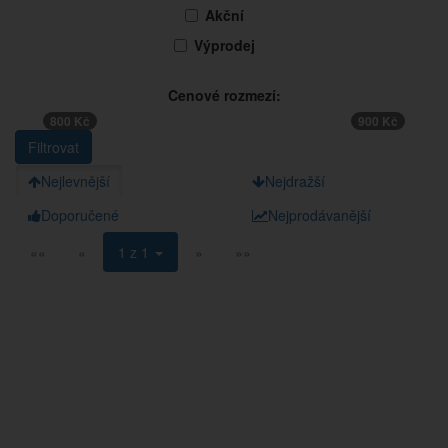
Akční
Výprodej
Cenové rozmezí:
800 Kč
900 Kč
Nejlevnější
Nejdražší
Doporučené
Nejprodávanější
««
«
1 z 1
»
»»