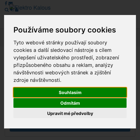
Používáme soubory cookies
Navig
Tyto webové stránky používají soubory
cookies a další sledovací nástroje s cílem
vylepšení uživatelského prostředí, zobrazení
Vážení zákazníci, v tuto chvíli je Náš internetový obchod v
přizpůsobeného obsahu a reklam, analýzy
režimu Katalogu. Objednávky on-line nyní nelze vyřídit.
návštěvnosti webových stránek a zjištění
Děkujeme za pochopení.
zdroje návštěvnosti.
Souhlasím
Výprodej
Odmítám
Novinky
Upravit mé předvolby
Akce