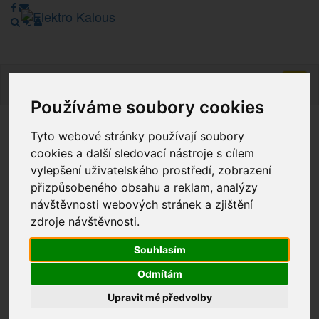
Navig
Používáme soubory cookies
Tyto webové stránky používají soubory
Vážení zákazníci, v tuto chvíli je Náš internetový obchod v
cookies a další sledovací nástroje s cílem
režimu Katalogu. Objednávky on-line nyní nelze vyřídit.
Děkujeme za pochopení.
vylepšení uživatelského prostředí, zobrazení
přizpůsobeného obsahu a reklam, analýzy
návštěvnosti webových stránek a zjištění
zdroje návštěvnosti.
Výprodej
Souhlasím
Novinky
Odmítám
Akce
Upravit mé předvolby