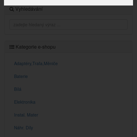
Vyhledávání
Kategorie e-shopu
Adaptéry,Trafa,Měniče
Baterie
Bílá
Elektronika
Instal. Mater
Náhr. Díly