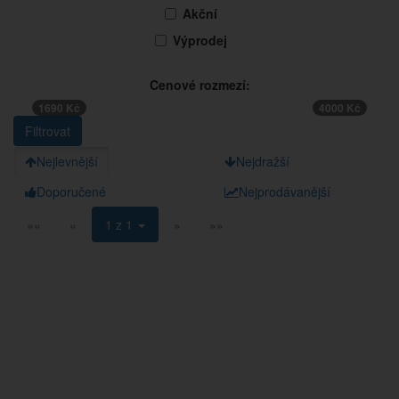
Akční
Výprodej
Cenové rozmezí:
1690 Kč
4000 Kč
Nejlevnější
Nejdražší
Doporučené
Nejprodávanější
««
«
1 z 1
»
»»