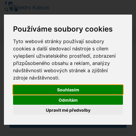
Používáme soubory cookies
Navig
Tyto webové stránky používají soubory
cookies a další sledovací nástroje s cílem
vylepšení uživatelského prostředí, zobrazení
Vážení zákazníci, v tuto chvíli je Náš internetový obchod v
přizpůsobeného obsahu a reklam, analýzy
režimu Katalogu. Objednávky on-line nyní nelze vyřídit.
návštěvnosti webových stránek a zjištění
Děkujeme za pochopení.
zdroje návštěvnosti.
Souhlasím
Výprodej
Odmítám
Novinky
Upravit mé předvolby
Akce