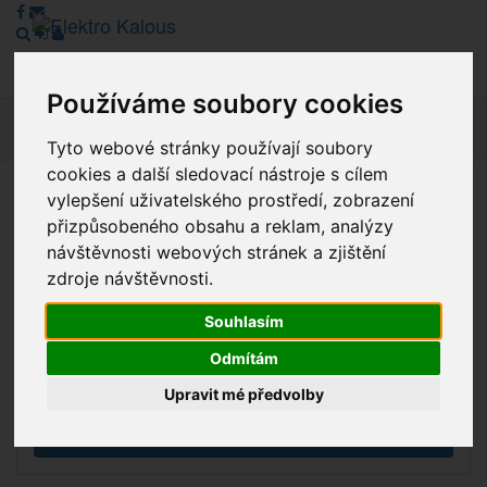
Používáme soubory cookies
Navig
Tyto webové stránky používají soubory
cookies a další sledovací nástroje s cílem
vylepšení uživatelského prostředí, zobrazení
Vážení zákazníci, v tuto chvíli je Náš internetový obchod v
přizpůsobeného obsahu a reklam, analýzy
režimu Katalogu. Objednávky on-line nyní nelze vyřídit.
návštěvnosti webových stránek a zjištění
Děkujeme za pochopení.
zdroje návštěvnosti.
Souhlasím
Výprodej
Odmítám
Novinky
Upravit mé předvolby
Akce