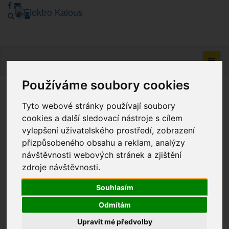
Navig
Používáme soubory cookies
Vážení zákazníci, v tuto chvíli je Náš internetový obchod v
Tyto webové stránky používají soubory
režimu Katalogu. Objednávky on-line nyní nelze vyřídit.
cookies a další sledovací nástroje s cílem
Děkujeme za pochopení.
vylepšení uživatelského prostředí, zobrazení
přizpůsobeného obsahu a reklam, analýzy
návštěvnosti webových stránek a zjištění
Výprodej
zdroje návštěvnosti.
Novinky
Souhlasím
Akce
Odmítám
Upravit mé předvolby