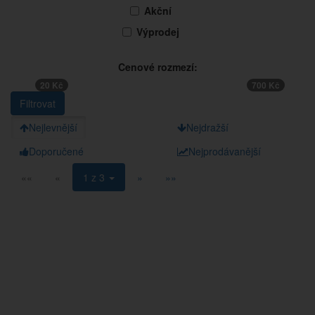
Akční
Výprodej
Cenové rozmezí:
20 Kč
700 Kč
Nejlevnější
Nejdražší
Doporučené
Nejprodávanější
««
«
1 z 3
»
»»