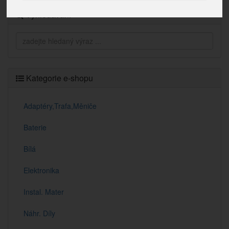
Vyhledávání
Kategorie e-shopu
Adaptéry,Trafa,Měniče
Baterie
Bílá
Elektronika
Instal. Mater
Náhr. Díly