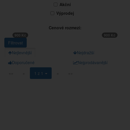
Akční
Výprodej
Cenové rozmezí:
900 Kč
900 Kč
Nejlevnější
Nejdražší
Doporučené
Nejprodávanější
««
«
1 z 1
»
»»