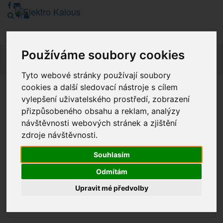
Používáme soubory cookies
Navig
Tyto webové stránky používají soubory
cookies a další sledovací nástroje s cílem
Vážení zákazníci, v tuto chvíli je Náš internetový obchod v
vylepšení uživatelského prostředí, zobrazení
režimu Katalogu. Objednávky on-line nyní nelze vyřídit.
přizpůsobeného obsahu a reklam, analýzy
Děkujeme za pochopení.
návštěvnosti webových stránek a zjištění
zdroje návštěvnosti.
Souhlasím
Výprodej
Odmítám
Novinky
Upravit mé předvolby
Akce