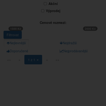
Akční
Výprodej
Cenové rozmezí:
1500 Kč
2000 Kč
Nejlevnější
Nejdražší
Doporučené
Nejprodávanější
««
«
1 z 1
»
»»