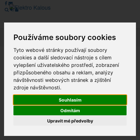
Používáme soubory cookies
Navig
Tyto webové stránky používají soubory
cookies a další sledovací nástroje s cílem
Vážení zákazníci, v tuto chvíli je Náš internetový obchod v
vylepšení uživatelského prostředí, zobrazení
režimu Katalogu. Objednávky on-line nyní nelze vyřídit.
přizpůsobeného obsahu a reklam, analýzy
Děkujeme za pochopení.
návštěvnosti webových stránek a zjištění
zdroje návštěvnosti.
Výprodej
Souhlasím
Odmítám
Novinky
Upravit mé předvolby
Akce