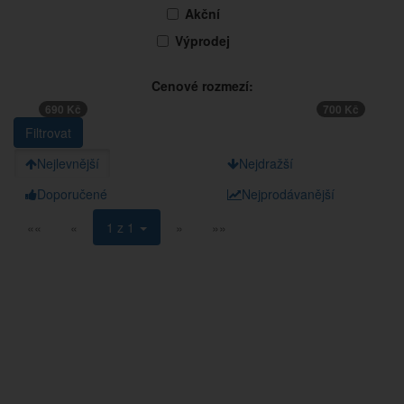
Akční
Výprodej
Cenové rozmezí:
690 Kč
700 Kč
Nejlevnější
Nejdražší
Doporučené
Nejprodávanější
««
«
1 z 1
»
»»