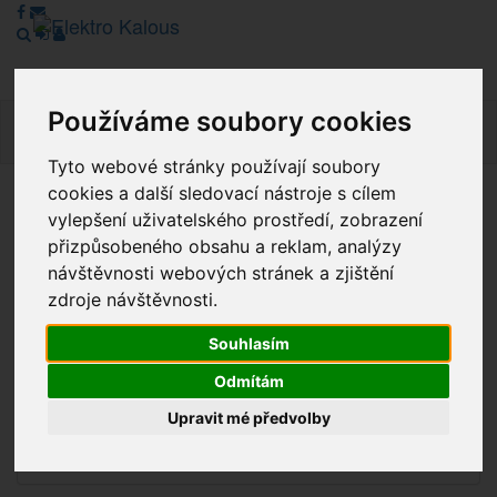
Používáme soubory cookies
Navig
Tyto webové stránky používají soubory
cookies a další sledovací nástroje s cílem
Vážení zákazníci, v tuto chvíli je Náš internetový obchod v
vylepšení uživatelského prostředí, zobrazení
režimu Katalogu. Objednávky on-line nyní nelze vyřídit.
přizpůsobeného obsahu a reklam, analýzy
Děkujeme za pochopení.
návštěvnosti webových stránek a zjištění
zdroje návštěvnosti.
Souhlasím
Výprodej
Odmítám
Novinky
Upravit mé předvolby
Akce