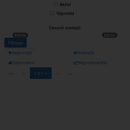
Akční
Výprodej
Cenové rozmezí:
420 Kč
500 Kč
Nejlevnější
Nejdražší
Doporučené
Nejprodávanější
««
«
1 z 1
»
»»