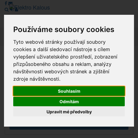
Používáme soubory cookies
Navig
Tyto webové stránky používají soubory
cookies a další sledovací nástroje s cílem
vylepšení uživatelského prostředí, zobrazení
Vážení zákazníci, v tuto chvíli je Náš internetový obchod v
přizpůsobeného obsahu a reklam, analýzy
režimu Katalogu. Objednávky on-line nyní nelze vyřídit.
návštěvnosti webových stránek a zjištění
Děkujeme za pochopení.
zdroje návštěvnosti.
Souhlasím
Výprodej
Odmítám
Novinky
Upravit mé předvolby
Akce