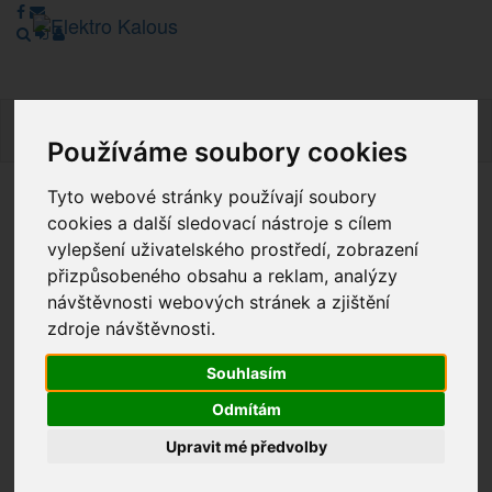
Navig
Používáme soubory cookies
Tyto webové stránky používají soubory
Vážení zákazníci, v tuto chvíli je Náš internetový obchod v
cookies a další sledovací nástroje s cílem
režimu Katalogu. Objednávky on-line nyní nelze vyřídit.
vylepšení uživatelského prostředí, zobrazení
Děkujeme za pochopení.
přizpůsobeného obsahu a reklam, analýzy
návštěvnosti webových stránek a zjištění
zdroje návštěvnosti.
Výprodej
Souhlasím
Novinky
Odmítám
Akce
Upravit mé předvolby