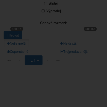
Akční
Výprodej
Cenové rozmezí:
330 Kč
600 Kč
Nejlevnější
Nejdražší
Doporučené
Nejprodávanější
««
«
1 z 1
»
»»