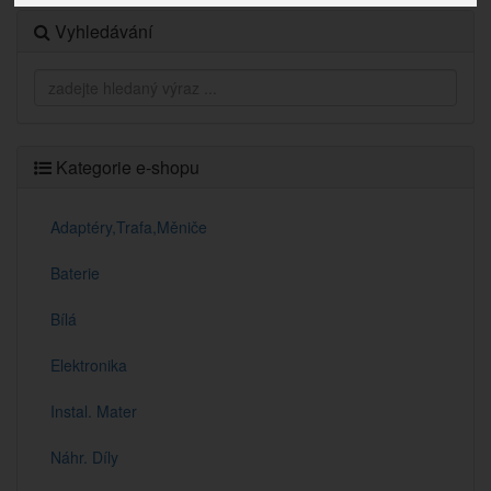
Vyhledávání
Kategorie e-shopu
Adaptéry,Trafa,Měniče
Baterie
Bílá
Elektronika
Instal. Mater
Náhr. Díly