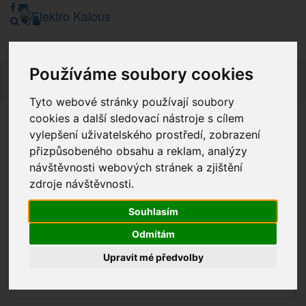
Používáme soubory cookies
Navig
Tyto webové stránky používají soubory
cookies a další sledovací nástroje s cílem
Vážení zákazníci, v tuto chvíli je Náš internetový obchod v
vylepšení uživatelského prostředí, zobrazení
režimu Katalogu. Objednávky on-line nyní nelze vyřídit.
přizpůsobeného obsahu a reklam, analýzy
Děkujeme za pochopení.
návštěvnosti webových stránek a zjištění
zdroje návštěvnosti.
Souhlasím
Výprodej
Odmítám
Novinky
Upravit mé předvolby
Akce