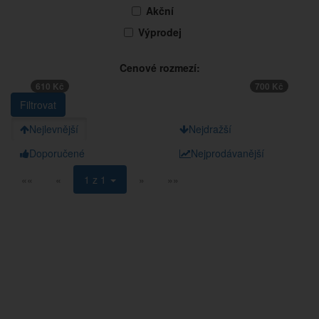
Akční
Výprodej
Cenové rozmezí:
610 Kč
700 Kč
Nejlevnější
Nejdražší
Doporučené
Nejprodávanější
««
«
1 z 1
»
»»