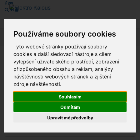
Používáme soubory cookies
Navig
Tyto webové stránky používají soubory
cookies a další sledovací nástroje s cílem
Vážení zákazníci, v tuto chvíli je Náš internetový obchod v
vylepšení uživatelského prostředí, zobrazení
režimu Katalogu. Objednávky on-line nyní nelze vyřídit.
přizpůsobeného obsahu a reklam, analýzy
Děkujeme za pochopení.
návštěvnosti webových stránek a zjištění
zdroje návštěvnosti.
Souhlasím
Výprodej
Odmítám
Novinky
Upravit mé předvolby
Akce