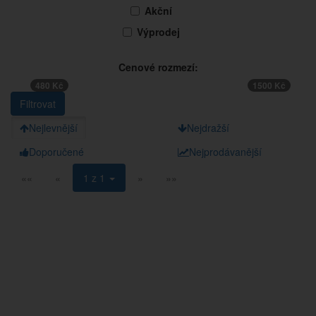
Akční
Výprodej
Cenové rozmezí:
480 Kč
1500 Kč
Nejlevnější
Nejdražší
Doporučené
Nejprodávanější
««
«
1 z 1
»
»»