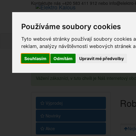
Kontaktujte nás +420 583 411 912 nebo info@elektro-
Používáme soubory cookies
Tyto webové stránky používají soubory cookies a 
reklam, analýzy návštěvnosti webových stránek a z
Souhlasím
Odmítám
Upravit mé předvolby
Vážení zákazníci, v tuto chvíli je Náš internetový 
Rob
Výprodej
Novinky
Akce
Nejl