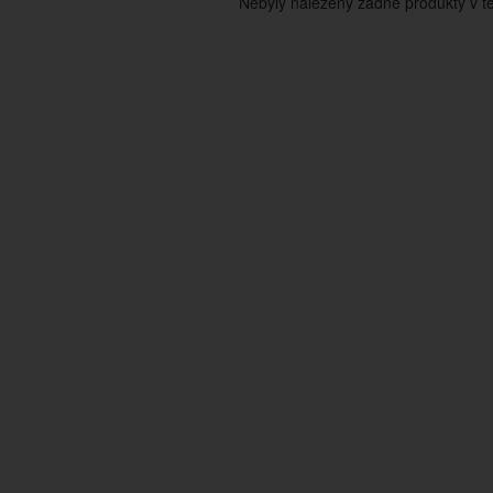
Nebyly nalezeny žádné produkty v tét