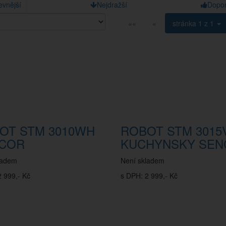
evnější
Nejdražší
Dopo
««
«
stránka
1 z 1
OT STM 3010WH
ROBOT STM 3015
COR
KUCHYNSKY SEN
ladem
Není skladem
 999,- Kč
s DPH: 2 999,- Kč