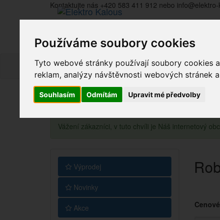
Kontaktujte nás +420 583 411 912 nebo info@elektro-
Používáme soubory cookies
Tyto webové stránky používají soubory cookies a 
reklam, analýzy návštěvnosti webových stránek a z
Souhlasím
Odmítám
Upravit mé předvolby
Vážení zákazníci, v tuto chvíli je Náš internetový 
Rob
Výprodej
Novinky
Cenové
Akce