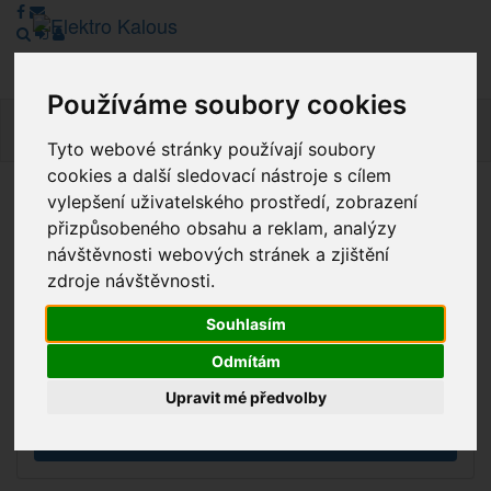
Používáme soubory cookies
Navig
Tyto webové stránky používají soubory
cookies a další sledovací nástroje s cílem
vylepšení uživatelského prostředí, zobrazení
Vážení zákazníci, v tuto chvíli je Náš internetový obchod v
přizpůsobeného obsahu a reklam, analýzy
režimu Katalogu. Objednávky on-line nyní nelze vyřídit.
návštěvnosti webových stránek a zjištění
Děkujeme za pochopení.
zdroje návštěvnosti.
Souhlasím
Výprodej
Odmítám
Novinky
Upravit mé předvolby
Akce